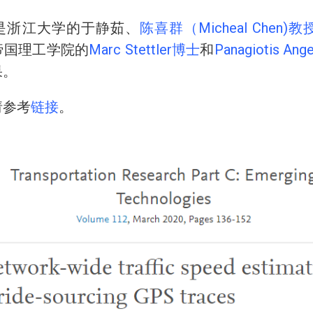
浙江大学的于静茹、
陈喜群（Micheal Chen)教
帝国理工学院的
Marc Stettler博士
和
Panagiotis An
果。
参考
链接
。