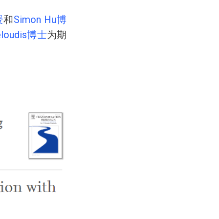
授
和
Simon Hu博
geloudis博士
为期